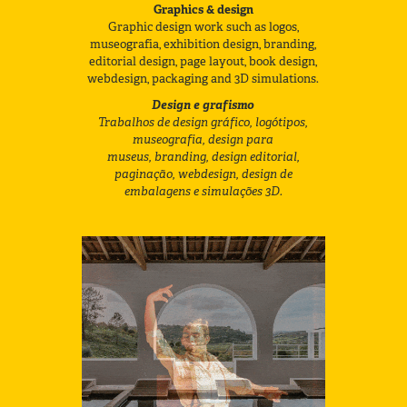
Graphics & design
Graphic design work such as logos,
museografia, exhibition design, branding,
editorial design, page layout, book design,
webdesign, packaging and 3D simulations.
Design e grafismo
Trabalhos de design gráfico, logótipos,
museografia, design para
museus, branding, design editorial,
paginação, webdesign, design de
embalagens e simulações 3D.